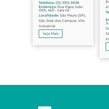
E
Telefone
:
(12) 3912-3908
Endereço
:
Rua Papa João
A
XXIII, 462 - Sala 03
T
Localidade
:
São Paulo (SP),
E
São José dos Campos, Vila
J
Industrial
L
S
Veja Mais
I