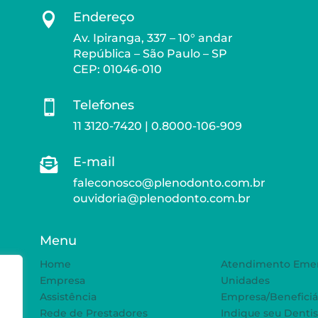
Endereço

Av. Ipiranga, 337 – 10° andar
República – São Paulo – SP
CEP: 01046-010
Telefones

11 3120-7420 | 0.8000-106-909
E-mail

faleconosco@plenodonto.com.br
ouvidoria@plenodonto.com.br
Menu
Home
Atendimento Emer
Empresa
Unidades
Assistência
Empresa/Beneficiá
Rede de Prestadores
Indique seu Dentis