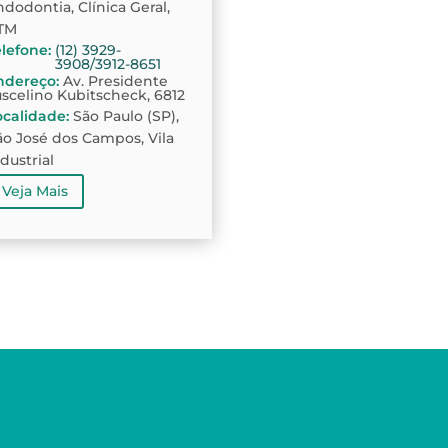
ndodontia, Clínica Geral,
TM
elefone
:
(12) 3929-
3908/3912-8651
ndereço
:
Av. Presidente
uscelino Kubitscheck, 6812
ocalidade
:
São Paulo (SP),
ão José dos Campos, Vila
ndustrial
Veja Mais