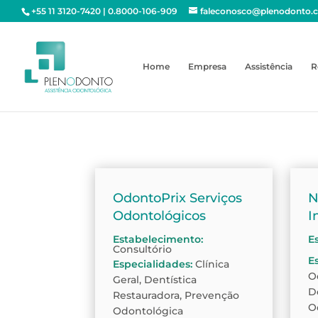
+55 11 3120-7420 | 0.8000-106-909
faleconosco@plenodonto.
Home
Empresa
Assistência
R
OdontoPrix Serviços
N
Odontológicos
I
Estabelecimento
:
E
Consultório
E
Especialidades
:
Clínica
O
Geral, Dentística
D
Restauradora, Prevenção
O
Odontológica