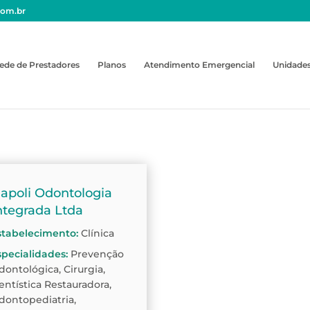
com.br
ede de Prestadores
Planos
Atendimento Emergencial
Unidade
apoli Odontologia
ntegrada Ltda
stabelecimento
:
Clínica
specialidades
:
Prevenção
dontológica, Cirurgia,
entística Restauradora,
dontopediatria,